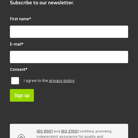
Subscribe to our newsletter.
First name
*
E-mail
*
Consent
*
I agree to the
privacy policy
.
Sign up
ISO 9001
and
ISO 27001
certified, providing
independent assurance for quality and