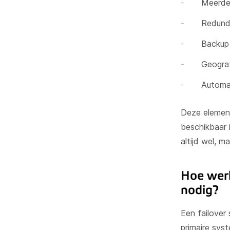
Meerder
Redunda
Backup
Geograf
Automat
Deze elemen
beschikbaar 
altijd wel, m
Hoe werk
nodig?
Een failover
primaire syst