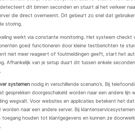
etecteert dit binnen seconden en stuurt al het verkeer naa
erver die direct overneemt. Dit gebeurt zo snel dat gebruiker
e storing.
eling werkt via constante monitoring. Het systeem checkt
onenten goed functioneren door kleine testberichten te stu
t niet meer reageert of foutmeldingen geeft, start het au
ng. Afhankelijk van je setup duurt dit tussen enkele seconde
.
over systemen
nodig in verschillende scenario’s. Bij telefoon
at gesprekken doorgeschakeld worden naar een andere lijn 
ing wegvalt. Voor websites en applicaties betekent het dat
 worden naar een andere server. Bij klantenservicesystemen 
 toegang houden tot klantgegevens en kunnen ze doorwer
.