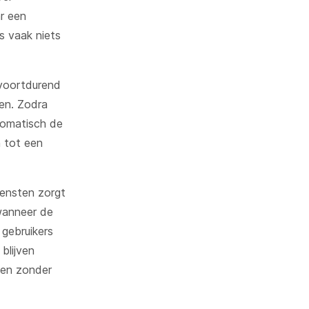
r een
s vaak niets
 voortdurend
ren. Zodra
tomatisch de
n tot een
diensten zorgt
wanneer de
 gebruikers
blijven
ken zonder