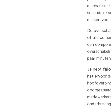
mechanisme d
secundaire s
merken van d
De overschak
of alle comp
een componen
overschakeli
paar minuten
Je hebt
fail
het ervoor d
hoofdverbind
doorgestuurd
medewerkers
onderbreking