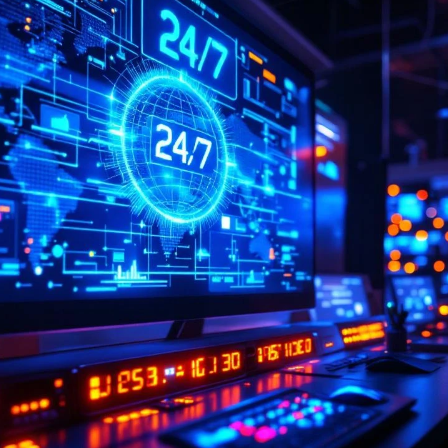
Office telephony
BYOC- Bring your own carri
Media interactive
Charitable causes
Performance
Chat- & Voicebots
Smart automation
Insight and value