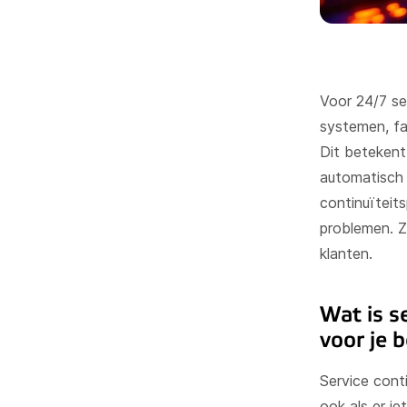
Voor 24/7 se
systemen, fa
Dit betekent 
automatisch 
continuïteit
problemen. Z
klanten.
Wat is s
voor je b
Service conti
ook als er ie