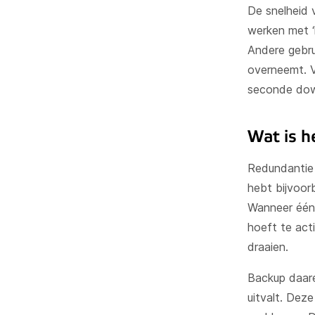
De snelheid 
werken met ‘
Andere gebru
overneemt. V
seconde dow
Wat is h
Redundantie b
hebt bijvoorb
Wanneer één 
hoeft te act
draaien.
Backup daare
uitvalt. Deze