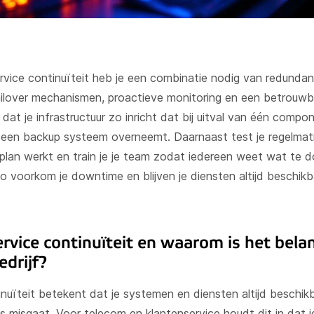
rvice continuïteit heb je een combinatie nodig van redunda
ilover mechanismen, proactieve monitoring en een betrouwba
dat je infrastructuur zo inricht dat bij uitval van één compo
een backup systeem overneemt. Daarnaast test je regelmati
splan werkt en train je je team zodat iedereen weet wat te d
o voorkom je downtime en blijven je diensten altijd beschik
ervice continuïteit en waarom is het belan
edrijf?
nuïteit betekent dat je systemen en diensten altijd beschikb
ts misgaat. Voor telecom en klantenservice houdt dit in dat j