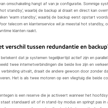
van omschakeling hangt af van je configuratie. Sommige sy
hot standby’, waarbij de backup al draait en direct kan ove
iken ‘warm standby’, waarbij de backup eerst opstart voord
oor telecom en klantenservice wil je meestal hot standby, 
ntime klanten raakt.
et verschil tussen redundantie en backup
etekent dat je systemen tegelijkertijd actief zijn en paralle
eeld twee internetverbindingen die beide live zijn en verkeer
verbinding uitvalt, draait de andere gewoon door zonder dat
iveren. Het is als twee motoren op een vliegtuig die beide c
ntegen is een reserve die je activeert wanneer het hoofds
 staat standaard uit of in stand-by modus en springt pas in a