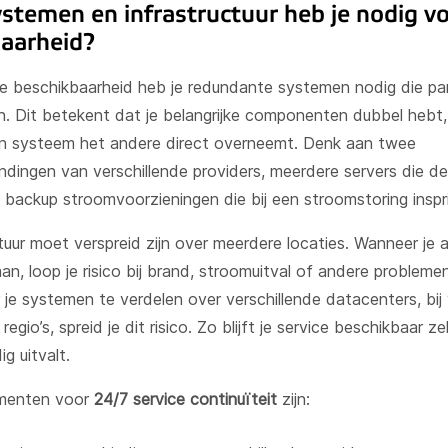
stemen en infrastructuur heb je nodig v
aarheid?
e beschikbaarheid heb je redundante systemen nodig die par
en. Dit betekent dat je belangrijke componenten dubbel hebt,
én systeem het andere direct overneemt. Denk aan twee
indingen van verschillende providers, meerdere servers die d
n backup stroomvoorzieningen die bij een stroomstoring inspr
tuur moet verspreid zijn over meerdere locaties. Wanneer je a
an, loop je risico bij brand, stroomuitval of andere probleme
 je systemen te verdelen over verschillende datacenters, bij 
regio’s, spreid je dit risico. Zo blijft je service beschikbaar ze
ig uitvalt.
ementen voor
24/7 service continuïteit
zijn: