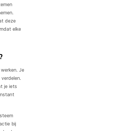
stemen
rnemen.
at deze
omdat elke
?
l werken. Je
 verdelen.
 je iets
onstant
ysteem
ctie bij