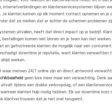
en, internetverbindingen en klantenservicesystemen blijven w
. Je klanten kunnen op elk moment contact opnemen en je 
nder dat ze merken dat er achter de schermen problemen zij
stemen uitvallen, heeft dat direct impact op je bedrijf. Klan
, bestellingen komen niet binnen en je team kan niet werken. 
t en gefrustreerde klanten die mogelijk naar een concurrent
schadigt downtime je reputatie, want klanten verwachten 
altijd werken.
d waar mensen 24/7 online zijn en direct antwoord verwachte
chikbaarheid
geen luxe meer maar een verwachting. Denk a
uitvalt tijdens een drukke verkoopdag, of een klantenservice
s wanneer klanten hulp nodig hebben. Elk uur downtime kost n
ok klantvertrouwen dat je niet snel terugwint.