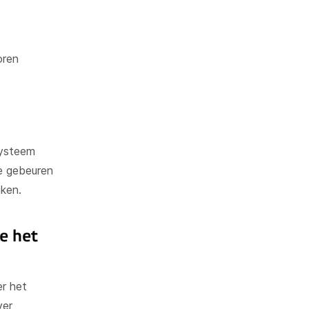
oren
systeem
e gebeuren
aken.
e het
r het
ver