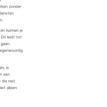
erken zonder
diensten
n.
ten kunnen je
Dit leidt tot
 gaan.
tegenwoordig
n, is
an een
 die niet
iet alleen