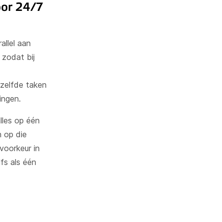
oor 24/7
allel aan
 zodat bij
ezelfde taken
ingen.
lles op één
n op die
voorkeur in
lfs als één