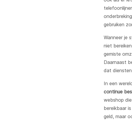
telefoonlijn
onderbreking
gebruiken zo
Wanneer je sy
niet bereiken
gemiste omze
Daarnaast be
dat diensten 
In een werel
continue bes
webshop die 
bereikbaar i
geld, maar o