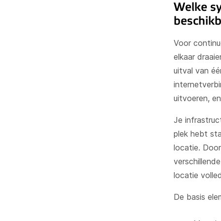
Welke sy
beschikb
Voor continu
elkaar draai
uitval van é
internetverb
uitvoeren, e
Je infrastruc
plek hebt sta
locatie. Door
verschillende 
locatie volled
De basis el