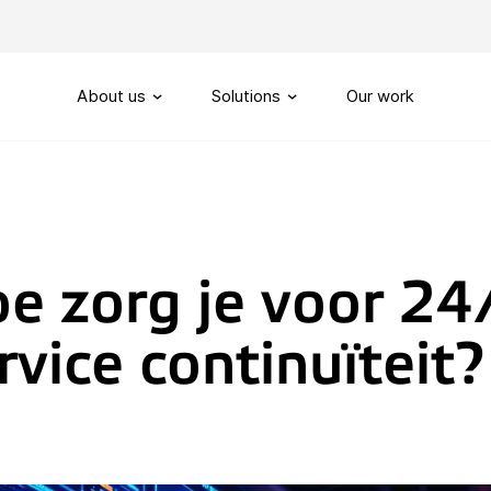
About us
Solutions
Our work
Our story
Routing
SIP-Trunks
Our vision
Custom telephony
e zorg je voor 24
Our partners
My Sound of Data portal
rvice continuïteit?
Servicenumbers
Capacity management
Handling
Omnichannel customerservi