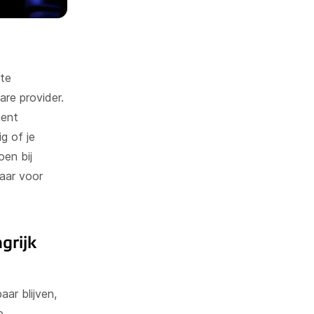
nte
re provider.
nent
g of je
oen bij
baar voor
grijk
aar blijven,
e