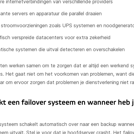
e internetverbindingen van verschillende providers
nte servers en apparatuur die parallel draaien
 stroomvoorzieningen zoals UPS systemen en noodgenerat
isch verspreide datacenters voor extra zekerheid
ische systemen die uitval detecteren en overschakelen
ten werken samen om te zorgen dat er altijd een werkend 
is. Het gaat niet om het voorkomen van problemen, want di
aar om ervoor zorgen dat problemen je dienstverlening niet r
t een failover systeem en wanneer heb j
 systeem schakelt automatisch over naar een backup wannee
eem uitvalt. Stel je voor dat je hoofdserver crasht. Het failo