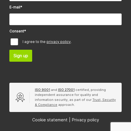
E-mail
*
Consent
*
I agree to the
privacy policy
.
Sign up
ISO 9001
and
ISO 27001
certified, providing
independent assurance for quality and
information security, as part of our
Trust, Security
& Compliance
approach.
Cookie statement
|
Privacy policy