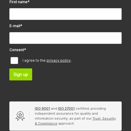
First name
*
E-mail
*
Consent
*
I agree to the
privacy policy
.
Sign up
ISO 9001
and
ISO 27001
certified, providing
independent assurance for quality and
information security, as part of our
Trust, Security
& Compliance
approach.