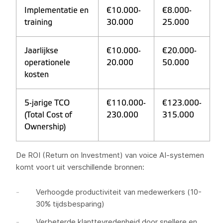
Implementatie en
€10.000-
€8.000-
training
30.000
25.000
Jaarlijkse
€10.000-
€20.000-
operationele
20.000
50.000
kosten
5-jarige TCO
€110.000-
€123.000-
(Total Cost of
230.000
315.000
Ownership)
De ROI (Return on Investment) van voice AI-systemen
komt voort uit verschillende bronnen:
Verhoogde productiviteit van medewerkers (10-
30% tijdsbesparing)
Verbeterde klanttevredenheid door snellere en