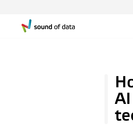
Ho
AI
te