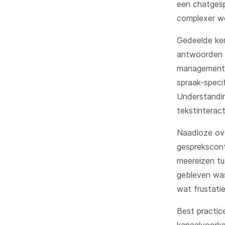
een chatgesp
complexer w
Gedeelde ken
antwoorden o
management 
spraak-speci
Understandin
tekstinteract
Naadloze ov
gesprekscont
meereizen tu
gebleven was
wat frustati
Best practic