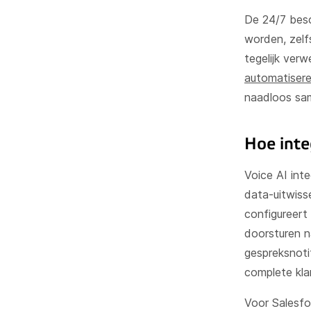
De 24/7 besc
worden, zelf
tegelijk ver
automatiser
naadloos sa
Hoe inte
Voice AI int
data-uitwiss
configureert
doorsturen n
gespreksnoti
complete kla
Voor Salesfo