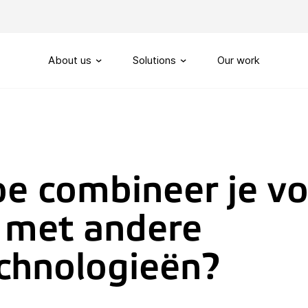
About us
Solutions
Our work
Our story
Routing
SIP-Trunks
Our vision
Custom telephony
e combineer je vo
Our partners
My Sound of Data portal
 met andere
Servicenumbers
Capacity management
chnologieën?
Handling
Omnichannel customerservi