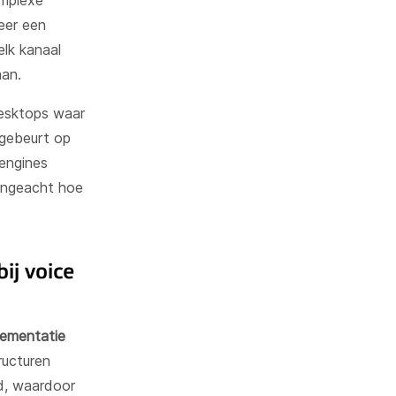
omplexe
eer een
lk kanaal
aan.
desktops waar
 gebeurt op
engines
 ongeacht hoe
ij voice
lementatie
ructuren
d, waardoor