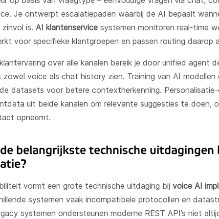
ur op basis van vraagtype – eenvoudige vragen via chat, c
oice. Je ontwerpt escalatiepaden waarbij de AI bepaalt wann
zinvol is.
AI klantenservice
systemen monitoren real-time we
rkt voor specifieke klantgroepen en passen routing daarop 
klantervaring over alle kanalen bereik je door unified agent 
zowel voice als chat history zien. Training van AI modellen
e datasets voor betere contextherkenning. Personalisatie-
antdata uit beide kanalen om relevante suggesties te doen,
tact opneemt.
 de belangrijkste technische uitdagingen b
ratie?
iliteit vormt een grote technische uitdaging bij
voice AI imp
illende systemen vaak incompatibele protocollen en datast
egacy systemen ondersteunen moderne REST API’s niet altij