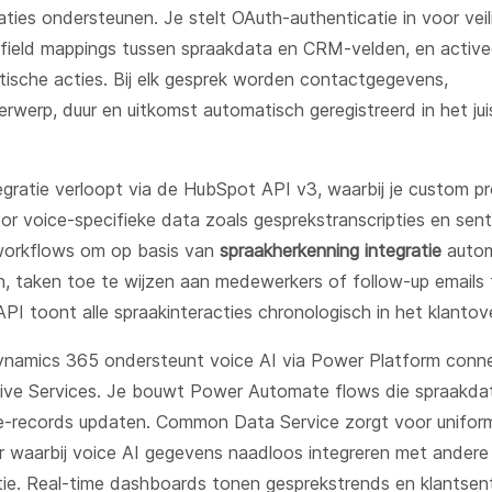
aties ondersteunen. Je stelt OAuth-authenticatie in voor vei
 field mappings tussen spraakdata en CRM-velden, en activee
ische acties. Bij elk gesprek worden contactgegevens,
rwerp, duur en uitkomst automatisch geregistreerd in het jui
gratie verloopt via de HubSpot API v3, waarbij je custom pr
r voice-specifieke data zoals gesprekstranscripties en sen
workflows om op basis van
spraakherkenning integratie
autom
, taken toe te wijzen aan medewerkers of follow-up emails 
PI toont alle spraakinteracties chronologisch in het klantov
ynamics 365 ondersteunt voice AI via Power Platform conn
ive Services. Je bouwt Power Automate flows die spraakda
e-records updaten. Common Data Service zorgt voor unifor
r waarbij voice AI gegevens naadloos integreren met andere
tie. Real-time dashboards tonen gesprekstrends en klantsen