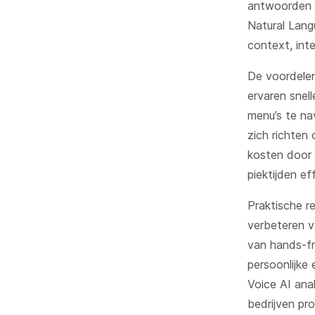
antwoorden d
Natural Lang
context, int
De voordelen
ervaren snel
menu’s te na
zich richten
kosten door 
piektijden ef
Praktische 
verbeteren v
van hands-fr
persoonlijke
Voice AI ana
bedrijven pr