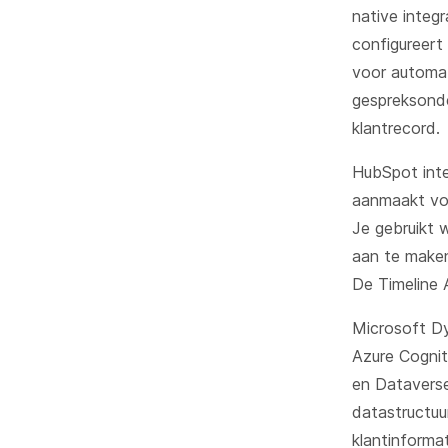
native integr
configureert
voor automat
gespreksonde
klantrecord.
HubSpot inte
aanmaakt voo
Je gebruikt 
aan te maken
De Timeline A
Microsoft D
Azure Cognit
en Datavers
datastructuu
klantinforma