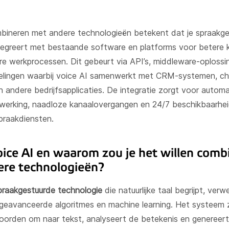
Office telephony
bineren met andere technologieën betekent dat je spraakg
BYOC- Bring your own carri
egreert met bestaande software en platforms voor betere k
Media interactive
ere werkprocessen. Dit gebeurt via API’s, middleware-oploss
Charitable causes
elingen waarbij voice AI samenwerkt met CRM-systemen, ch
 andere bedrijfsapplicaties. De integratie zorgt voor autom
Performance
werking, naadloze kanaalovergangen en 24/7 beschikbaarhe
spraakdiensten.
Chat- & Voicebots
Smart automation
oice AI en waarom zou je het willen comb
Insight and value
re technologieën?
praakgestuurde technologie
die natuurlijke taal begrijpt, verw
 geavanceerde algoritmes en machine learning. Het systeem 
orden om naar tekst, analyseert de betekenis en genereer