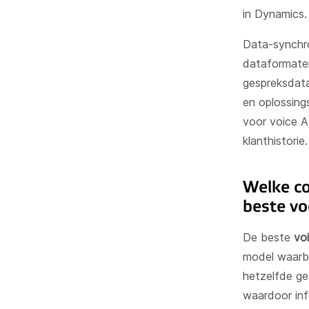
in Dynamics.
Data-synchr
dataformaten
gespreksdata
en oplossing
voor voice A
klanthistorie.
Welke co
beste vo
De beste
vo
model waarbi
hetzelfde ge
waardoor inf