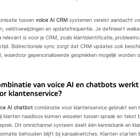
onisatie tussen
voice AI CRM
systemen vereist aandacht vo
, veldtoewijzingen en updatefrequentie. Je definieert welke
 relevant is voor je CRM, zoals klantidentificatie, probleem
stijd. Bidirectionele sync zorgt dat CRM-updates ook beschi
I, waardoor gepersonaliseerde gesprekken mogelijk worden o
mbinatie van voice AI en chatbots werkt
or klantenservice?
ice AI chatbot
combinatie voor klantenservice gebruikt een 
j klanten naadloos kunnen wisselen tussen spraak en tekst 
sprek. Dit omnichannel systeem deelt één kennisbank en kla
ormatie behouden blijft bij kanaalswitches. Klanten starten 