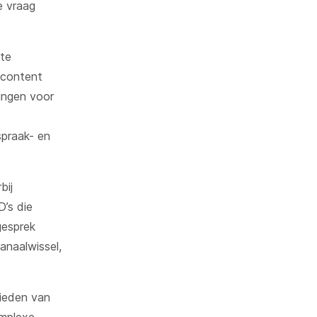
e vraag
te
 content
ingen voor
praak- en
bij
’s die
gesprek
anaalwissel,
bieden van