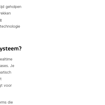
ijd geholpen
rekken
te
ktechnologie
systeem?
ealtime
ases. Je
matisch
t
gt voor
orms die