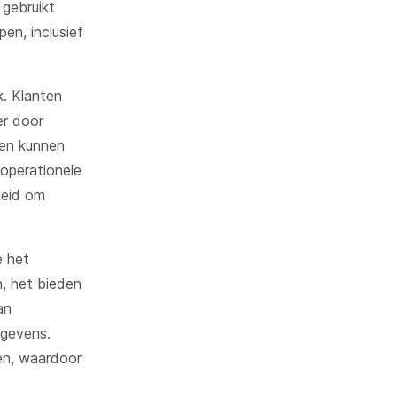
gebruikt
en, inclusief
k. Klanten
er door
 en kunnen
 operationele
heid om
e het
n, het bieden
an
egevens.
ten, waardoor