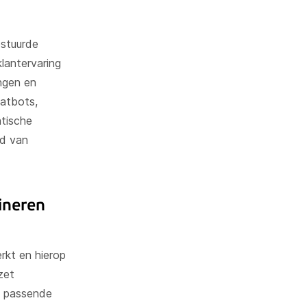
estuurde
er
lantervaring
ingen en
atbots,
atische
id van
ineren
erkt en hierop
zet
t passende