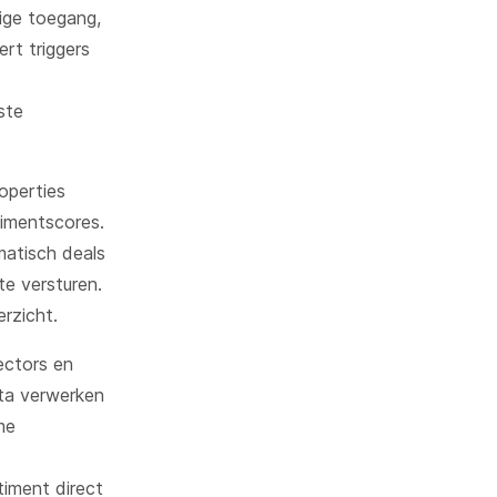
lige toegang,
rt triggers
ste
operties
timentscores.
atisch deals
te versturen.
erzicht.
ectors en
ta verwerken
me
timent direct