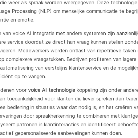
ie weer als spraak worden weergegeven. Deze technologie 
uage Processing (NLP) om menselijke communicatie te begrijp
entie en emotie.
 van voice AI integratie met andere systemen zijn aanzienlij
lere service doordat ze direct hun vraag kunnen stellen zond
vigeren. Medewerkers worden ontlast van repetitieve taken
 op complexere vraagstukken. Bedrijven profiteren van lagere
automatisering van eerstelijns klantenservice en de mogelijk
ficiënt op te vangen.
redenen voor
voice AI technologie
koppeling zijn onder ander
an toegankelijkheid voor klanten die liever spreken dan type
ee bediening in situaties waar dat nodig is, en het creëren v
 ervaringen door spraakherkenning te combineren met klantg
lyseert patronen in klantinteracties en identificeert behoef
oactief gepersonaliseerde aanbevelingen kunnen doen.