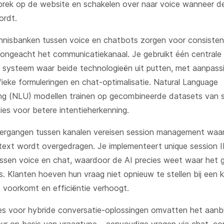
rek op de website en schakelen over naar voice wanneer d
ordt.
nisbanken tussen voice en chatbots zorgen voor consisten
ngeacht het communicatiekanaal. Je gebruikt één centrale
systeem waar beide technologieën uit putten, met aanpass
fieke formuleringen en chat-optimalisatie. Natural Language
g (NLU) modellen trainen op gecombineerde datasets van s
ies voor betere intentieherkenning.
ergangen tussen kanalen vereisen session management waar
ext wordt overgedragen. Je implementeert unique session ID
ssen voice en chat, waardoor de AI precies weet waar het 
. Klanten hoeven hun vraag niet opnieuw te stellen bij een k
e voorkomt en efficiëntie verhoogt.
es voor hybride conversatie-oplossingen omvatten het aan