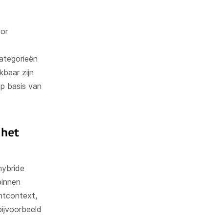
or
categorieën
kbaar zijn
p basis van
 het
hybride
binnen
ntcontext,
bijvoorbeeld