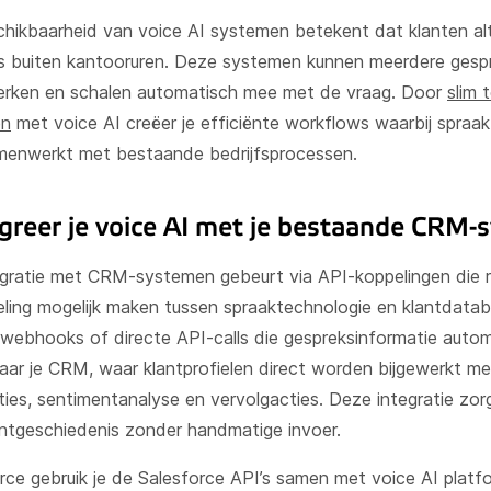
hikbaarheid van voice AI systemen betekent dat klanten alt
s buiten kantooruren. Deze systemen kunnen meerdere gesp
werken en schalen automatisch mee met de vraag. Door
slim 
en
met voice AI creëer je efficiënte workflows waarbij spraa
menwerkt met bestaande bedrijfsprocessen.
greer je voice AI met je bestaande CRM-
egratie met CRM-systemen gebeurt via API-koppelingen die r
eling mogelijk maken tussen spraaktechnologie en klantdatab
 webhooks of directe API-calls die gespreksinformatie auto
aar je CRM, waar klantprofielen direct worden bijgewerkt me
ties, sentimentanalyse en vervolgacties. Deze integratie zor
ntgeschiedenis zonder handmatige invoer.
rce gebruik je de Salesforce API’s samen met voice AI platf