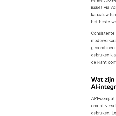
kanaalvoorke
issues via v
kanaalswitch 
het beste we
Consistente 
medewerkers 
gecombineerd
gebruiken kl
de klant con
Wat zijn
AI-integ
API-compatib
omdat versch
gebruiken. L