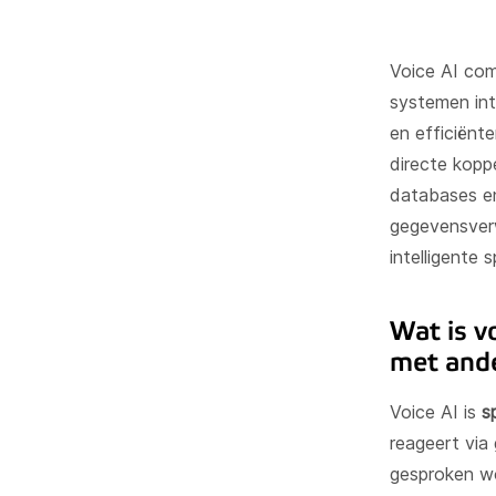
Voice AI com
systemen int
en efficiënt
directe kopp
databases en
gegevensver
intelligente 
Wat is v
met ande
Voice AI is
s
reageert via
gesproken wo