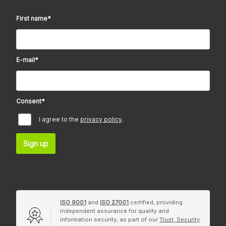
First name
*
E-mail
*
Consent
*
I agree to the
privacy policy
.
Sign up
ISO 9001
and
ISO 27001
certified, providing
independent assurance for quality and
information security, as part of our
Trust, Security