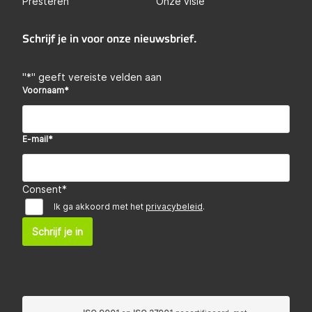
Presteren
Onze visie
Schrijf je in voor onze nieuwsbrief.
"
*
" geeft vereiste velden aan
Voornaam
*
E-mail
*
Consent
*
Ik ga akkoord met het
privacybeleid
.
Schrijf je in