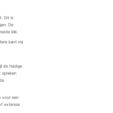
 Dit is
gen. De
eede klik.
ere kant mij
l de huidige
t spreken
 de
e voor een
of extensie