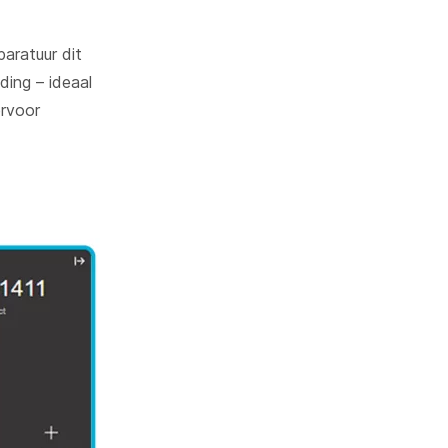
aratuur dit
ding – ideaal
ervoor