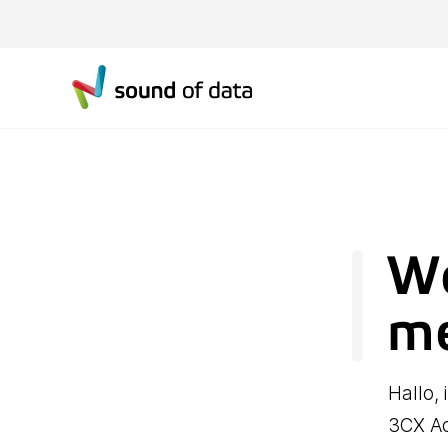
We
me
Hallo,
3CX Ad