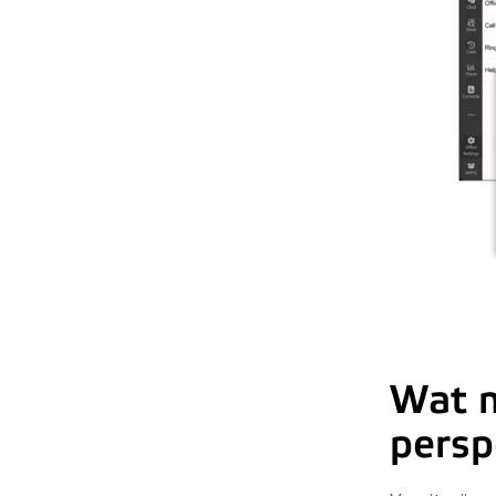
Wat m
persp