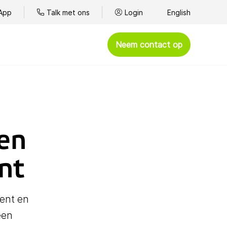
App
Talk met ons
Login
English
Neem contact op
Afhandelen
Omnichannel klantenservice
Kantoortelefonie
len
BYOC - Bring Your Own Carrier
nt
WhatsApp
Spelshows
ment en
Goede doelen
een
Presteren