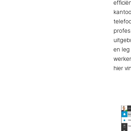
effici
kantoo
telefo
profes
uitgeb
en leg
werken
hier vi