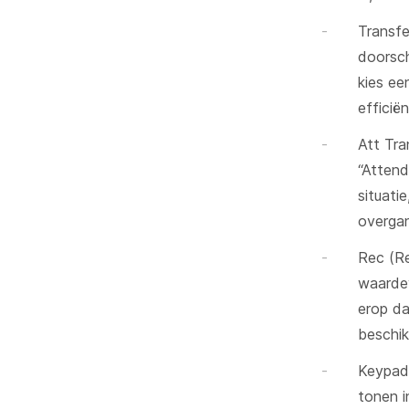
Transfe
doorsch
kies ee
efficië
Att Tra
“Attend
situati
overga
Rec (Re
waardev
erop da
beschik
Keypad
tonen i