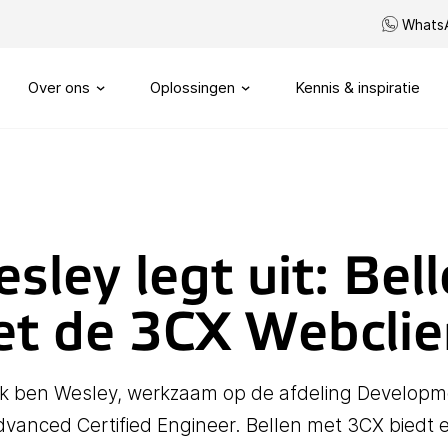
Whats
Over ons
Oplossingen
Kennis & inspiratie
Ons verhaal
Routeren
SIP trunks
Onze visie
Maatwerk telefonie
sley legt uit: Bel
Onze partners
My Sound of Data portal
t de 3CX Webclie
Servicenummers
Capaciteitsmanagement
 ik ben Wesley, werkzaam op de afdeling Develop
vanced Certified Engineer. Bellen met 3CX biedt 