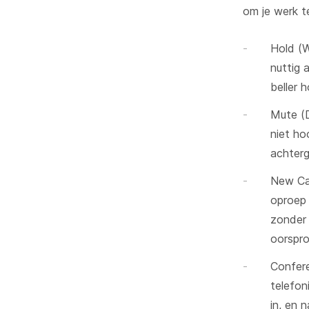
om je werk te
Hold (W
nuttig 
beller 
Mute (D
niet ho
achterg
New Cal
oproep 
zonder 
oorspro
Confere
telefon
in, en 