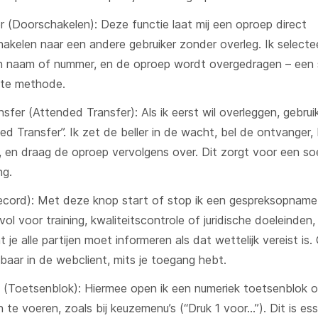
r (Doorschakelen): Deze functie laat mij een oproep direct
akelen naar een andere gebruiker zonder overleg. Ik selectee
n naam of nummer, en de oproep wordt overgedragen – een s
nte methode.
nsfer (Attended Transfer): Als ik eerst wil overleggen, gebruik
ed Transfer”. Ik zet de beller in de wacht, bel de ontvanger
e, en draag de oproep vervolgens over. Dit zorgt voor een so
ng.
cord): Met deze knop start of stop ik een gespreksopname. 
ol voor training, kwaliteitscontrole of juridische doeleinden, 
t je alle partijen moet informeren als dat wettelijk vereist is
baar in de webclient, mits je toegang hebt.
 (Toetsenblok): Hiermee open ik een numeriek toetsenblok
n te voeren, zoals bij keuzemenu’s (“Druk 1 voor…”). Dit is es