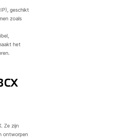
IP), geschikt
emen zoals
bel,
 maakt het
eren.
 3CX
. Ze zijn
jn ontworpen