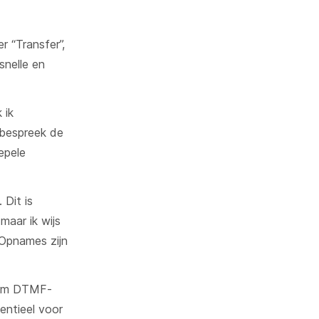
r “Transfer”,
nelle en
 ik
, bespreek de
epele
Dit is
maar ik wijs
. Opnames zijn
 om DTMF-
sentieel voor