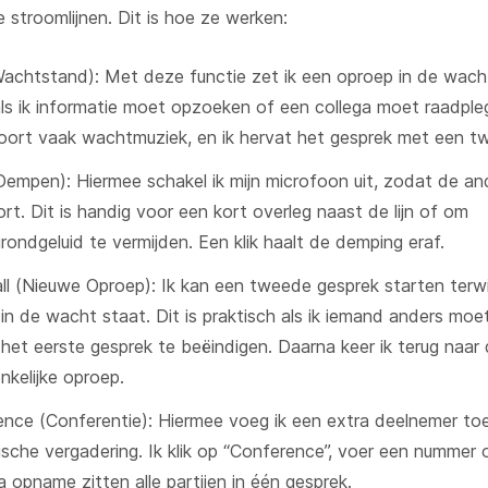
 stroomlijnen. Dit is hoe ze werken:
achtstand): Met deze functie zet ik een oproep in de wacht.
als ik informatie moet opzoeken of een collega moet raadple
hoort vaak wachtmuziek, en ik hervat het gesprek met een tw
empen): Hiermee schakel ik mijn microfoon uit, zodat de and
ort. Dit is handig voor een kort overleg naast de lijn of om
rondgeluid te vermijden. Een klik haalt de demping eraf.
l (Nieuwe Oproep): Ik kan een tweede gesprek starten terwij
in de wacht staat. Dit is praktisch als ik iemand anders moe
het eerste gesprek te beëindigen. Daarna keer ik terug naar
nkelijke oproep.
nce (Conferentie): Hiermee voeg ik een extra deelnemer to
ische vergadering. Ik klik op “Conference”, voer een nummer 
na opname zitten alle partijen in één gesprek.