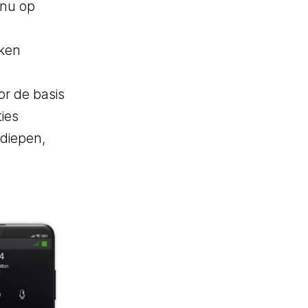
 nu op
Chat- & Voicebots
kken
Slim automatiseren
Inzicht en waarde
or de basis
ties
rdiepen,