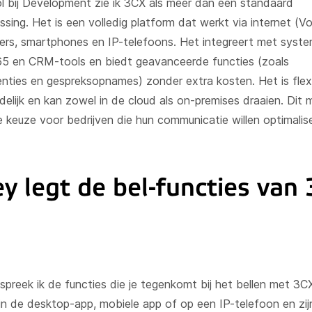
rol bij Development zie ik 3CX als meer dan een standaard
sing. Het is een volledig platform dat werkt via internet (Vo
rs, smartphones en IP-telefoons. Het integreert met syst
5 en CRM-tools en biedt geavanceerde functies (zoals
nties en gespreksopnames) zonder extra kosten. Het is flexi
delijk en kan zowel in de cloud als on-premises draaien. Dit
e keuze voor bedrijven die hun communicatie willen optimalis
y legt de bel-functies van
preek ik de functies die je tegenkomt bij het bellen met 3CX
in de desktop-app, mobiele app of op een IP-telefoon en zi