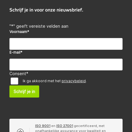
Schrijf je in voor onze nieuwsbrief.
"
*
" geeft vereiste velden aan
Voornaam
*
E-mail
*
Consent
*
Ik ga akkoord met het
privacybeleid
.
Schrijf je in
ISO 9001
en
ISO 27001
gecertificeerd, met
onafhankelijke assurance voor kwaliteit en