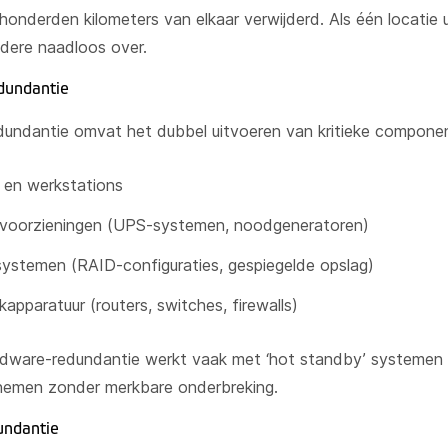
 honderden kilometers van elkaar verwijderd. Als één locatie u
dere naadloos over.
dundantie
undantie omvat het dubbel uitvoeren van kritieke componen
 en werkstations
voorzieningen (UPS-systemen, noodgeneratoren)
ystemen (RAID-configuraties, gespiegelde opslag)
apparatuur (routers, switches, firewalls)
ware-redundantie werkt vaak met ‘hot standby’ systemen d
nemen zonder merkbare onderbreking.
undantie