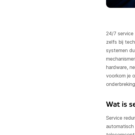
24/7 service 
zelfs bij tec
systemen dub
mechanismen
hardware, ne
voorkom je o
onderbreking
Wat is s
Service redu
automatisch 
telecomconte