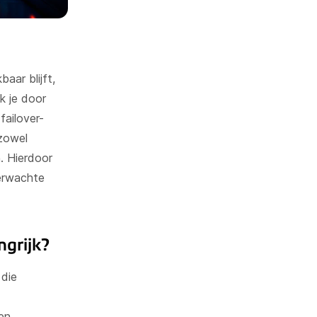
aar blijft,
ik je door
failover-
zowel
. Hierdoor
verwachte
ngrijk?
 die
en