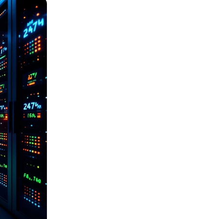
Chat- & Voicebots
Slim automatiseren
Inzicht en waarde