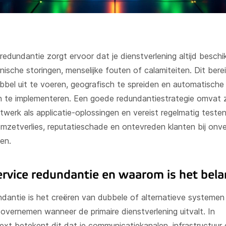
redundantie zorgt ervoor dat je dienstverlening altijd beschikb
hnische storingen, menselijke fouten of calamiteiten. Dit bere
bel uit te voeren, geografisch te spreiden en automatische 
 te implementeren. Een goede redundantiestrategie omvat 
twerk als applicatie-oplossingen en vereist regelmatig testen
mzetverlies, reputatieschade en ontevreden klanten bij on
en.
ervice redundantie en waarom is het bela
ndantie is het creëren van dubbele of alternatieve systemen
overnemen wanneer de primaire dienstverlening uitvalt. In
xt betekent dit dat je communicatiekanalen, infrastructuur 