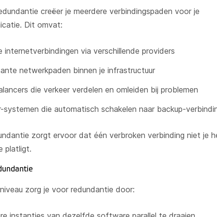
redundantie creëer je meerdere verbindingspaden voor je
catie. Dit omvat:
 internetverbindingen via verschillende providers
nte netwerkpaden binnen je infrastructuur
lancers die verkeer verdelen en omleiden bij problemen
r-systemen die automatisch schakelen naar backup-verbindi
ndantie zorgt ervoor dat één verbroken verbinding niet je h
platligt.
edundantie
eniveau zorg je voor redundantie door:
e instanties van dezelfde software parallel te draaien