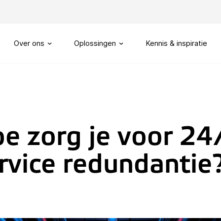
Over ons
Oplossingen
Kennis & inspiratie
Ons verhaal
Routeren
SIP trunks
Onze visie
Maatwerk telefonie
e zorg je voor 24
Onze partners
My Sound of Data portal
rvice redundantie
Servicenummers
Capaciteitsmanagement