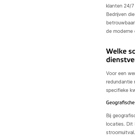
klanten 24/7
Bedrijven di
betrouwbaarh
de moderne d
Welke so
dienstve
Voor een wer
redundantie 
specifieke kw
Geografische
Bij geografis
locaties. Di
stroomuitval