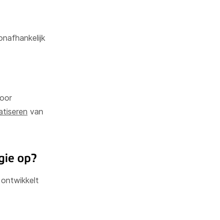
nafhankelijk
door
atiseren
van
gie op?
 ontwikkelt