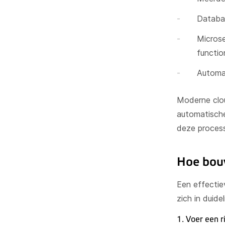
Databas
Microse
functio
Automat
Moderne clou
automatische
deze process
Hoe bouw
Een effectie
zich in duide
1. Voer een ri