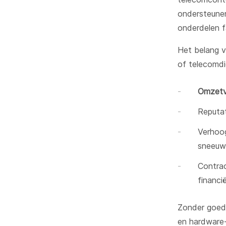
ondersteunen
onderdelen f
Het belang v
of telecomdie
Omzetve
Reputat
Verhoog
sneeuw
Contrac
financi
Zonder goede
en hardware-