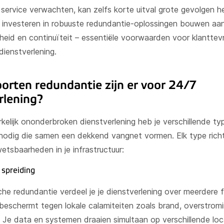
 service verwachten, kan zelfs korte uitval grote gevolgen 
e investeren in robuuste redundantie-oplossingen bouwen aa
eid en continuïteit – essentiële voorwaarden voor klanttev
ienstverlening.
orten redundantie zijn er voor 24/7
rlening?
kelijk ononderbroken dienstverlening heb je verschillende ty
nodig die samen een dekkend vangnet vormen. Elk type richt
etsbaarheden in je infrastructuur:
 spreiding
che redundantie verdeel je je dienstverlening over meerdere 
t beschermt tegen lokale calamiteiten zoals brand, overstrom
. Je data en systemen draaien simultaan op verschillende loc