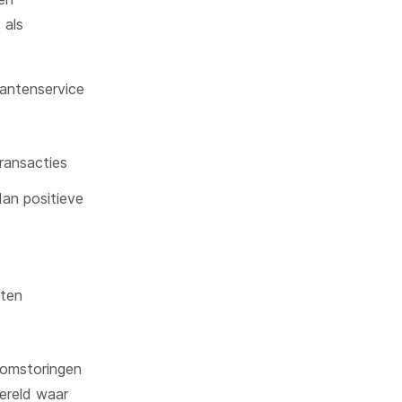
 als
lantenservice
ransacties
an positieve
tten
roomstoringen
ereld waar