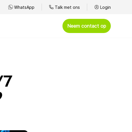
WhatsApp
Talk met ons
Login
Neem contact op
Afhandelen
Omnichannel klantenservice
Kantoortelefonie
/7
BYOC - Bring Your Own Carrier
?
WhatsApp
Spelshows
Goede doelen
Presteren