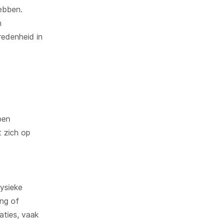
hebben.
n
redenheid in
pen
 zich op
fysieke
ing of
aties, vaak