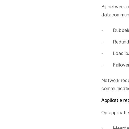
Bij netwerk 
datacommuni
Dubbele
Redunda
Load ba
Failove
Netwerk redu
communicatie 
Applicatie r
Op applicati
Meerder