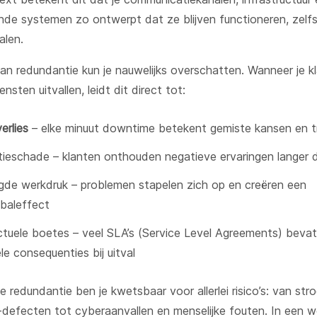
de systemen zo ontwerpt dat ze blijven functioneren, zelfs
alen.
an redundantie kun je nauwelijks overschatten. Wanneer je k
nsten uitvallen, leidt dit direct tot:
rlies
– elke minuut downtime betekent gemiste kansen en t
ieschade – klanten onthouden negatieve ervaringen langer d
de werkdruk – problemen stapelen zich op en creëren een
baleffect
tuele boetes – veel SLA’s (Service Level Agreements) beva
ële consequenties bij uitval
 redundantie ben je kwetsbaar voor allerlei risico’s: van st
defecten tot cyberaanvallen en menselijke fouten. In een w