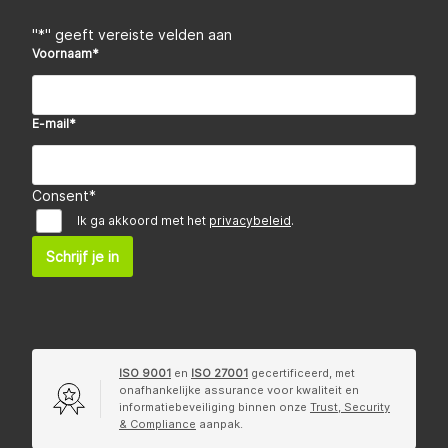
"
*
" geeft vereiste velden aan
Voornaam
*
E-mail
*
Consent
*
Ik ga akkoord met het
privacybeleid
.
Schrijf je in
ISO 9001
en
ISO 27001
gecertificeerd, met
onafhankelijke assurance voor kwaliteit en
informatiebeveiliging binnen onze
Trust, Security
& Compliance
aanpak.