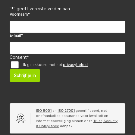
"
*
" geeft vereiste velden aan
Voornaam
*
E-mail
*
Consent
*
Ik ga akkoord met het
privacybeleid
.
Schrijf je in
ISO 9001
en
ISO 27001
gecertificeerd, met
onafhankelijke assurance voor kwaliteit en
informatiebeveiliging binnen onze
Trust, Security
& Compliance
aanpak.