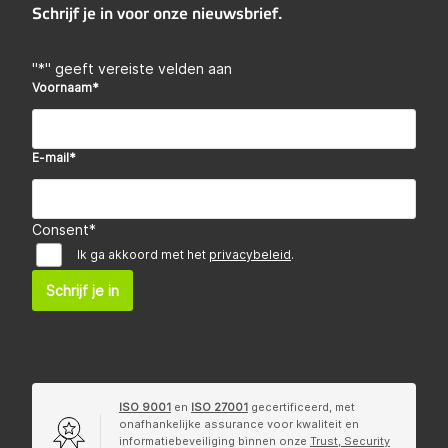
Schrijf je in voor onze nieuwsbrief.
"
*
" geeft vereiste velden aan
Voornaam
*
E-mail
*
Consent
*
Ik ga akkoord met het
privacybeleid
.
Schrijf je in
ISO 9001
en
ISO 27001
gecertificeerd, met
onafhankelijke assurance voor kwaliteit en
informatiebeveiliging binnen onze
Trust, Security