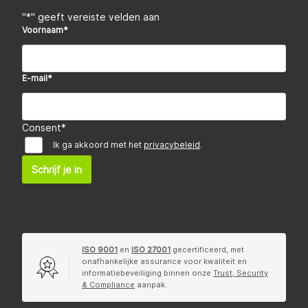
"
*
" geeft vereiste velden aan
Voornaam
*
E-mail
*
Consent
*
Ik ga akkoord met het
privacybeleid
.
Schrijf je in
ISO 9001
en
ISO 27001
gecertificeerd, met
onafhankelijke assurance voor kwaliteit en
informatiebeveiliging binnen onze
Trust, Security
& Compliance
aanpak.