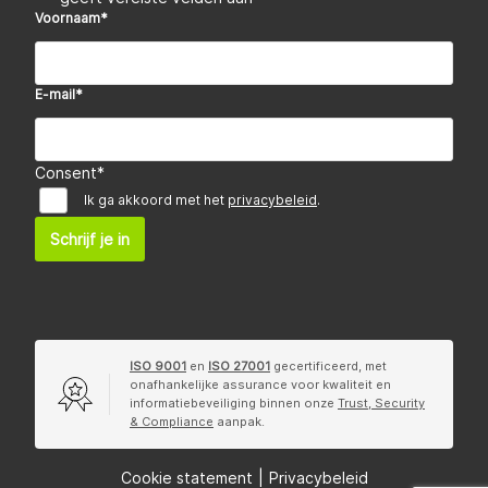
Voornaam
*
E-mail
*
Consent
*
Ik ga akkoord met het
privacybeleid
.
Schrijf je in
ISO 9001
en
ISO 27001
gecertificeerd, met
onafhankelijke assurance voor kwaliteit en
informatiebeveiliging binnen onze
Trust, Security
& Compliance
aanpak.
Cookie statement
|
Privacybeleid