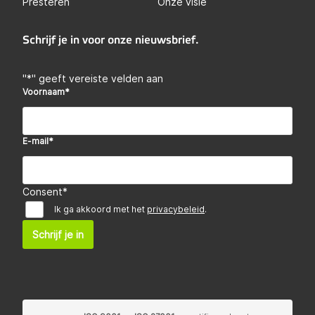
Presteren
Onze visie
Schrijf je in voor onze nieuwsbrief.
"
*
" geeft vereiste velden aan
Voornaam
*
E-mail
*
Consent
*
Ik ga akkoord met het
privacybeleid
.
Schrijf je in