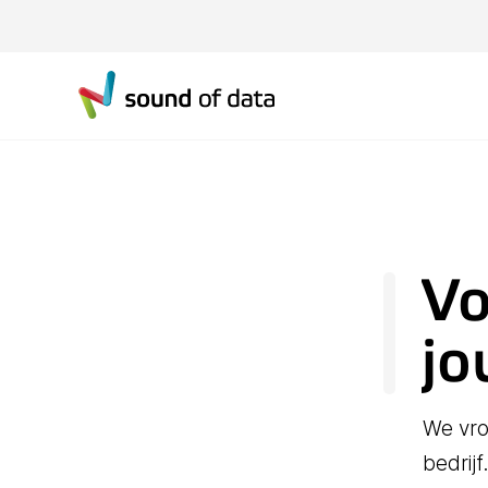
Vo
jo
We vro
bedrij