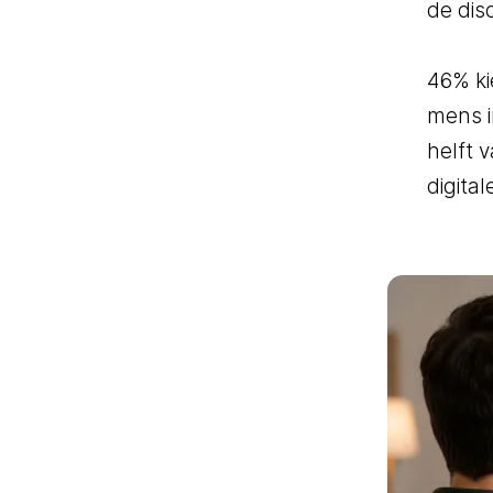
de dis
46% ki
mens i
helft 
digita