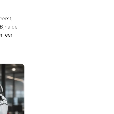
Chat- & Voicebots
eerst,
Slim automatiseren
Bijna de
Inzicht en waarde
en een