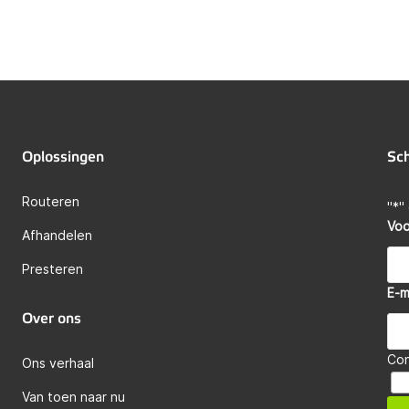
Oplossingen
Sch
Routeren
"
*
"
Vo
Afhandelen
Presteren
E-m
Over ons
Co
Ons verhaal
Van toen naar nu