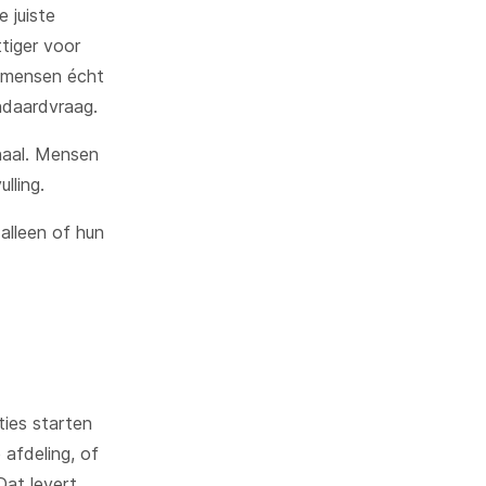
 juiste
ttiger voor
t mensen écht
ndaardvraag.
haal. Mensen
lling.
alleen of hun
ties starten
 afdeling, of
Dat levert