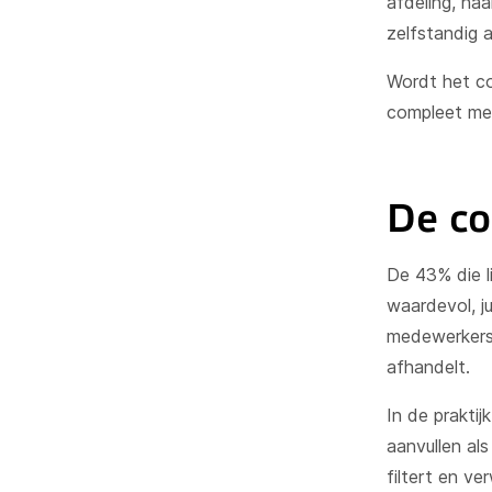
afdeling, ha
zelfstandig a
Wordt het co
compleet met
De co
De 43% die l
waardevol, ju
medewerkers 
afhandelt.
In de prakti
aanvullen al
filtert en v