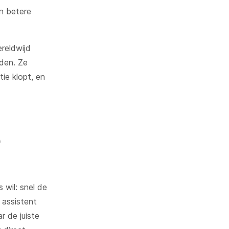
n betere
reldwijd
rden. Ze
ie klopt, en
e
 wil: snel de
 assistent
r de juiste