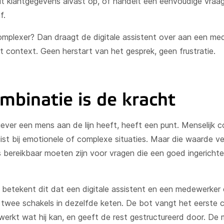
alt klantgegevens alvast op, of handelt een eenvoudige vraag
f.
mplexer? Dan draagt de digitale assistent over aan een me
 context. Geen herstart van het gesprek, geen frustratie.
mbinatie is de kracht
iever een mens aan de lijn heeft, heeft een punt. Menselijk c
ist bij emotionele of complexe situaties. Maar die waarde vers
bereikbaar moeten zijn voor vragen die een goed ingerichte
jk betekent dit dat een digitale assistent en een medewerker 
s twee schakels in dezelfde keten. De bot vangt het eerste 
erwerkt wat hij kan, en geeft de rest gestructureerd door. D