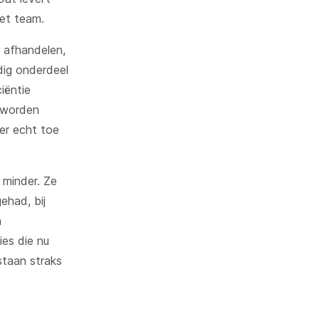
het team.
h afhandelen,
dig onderdeel
ciëntie
r worden
er echt toe
 minder. Ze
ehad, bij
n
es die nu
staan straks