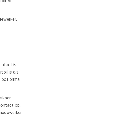
 direct
dewerker,
ontact is
pil je als
 bot prima
elkaar
contact op,
e medewerker