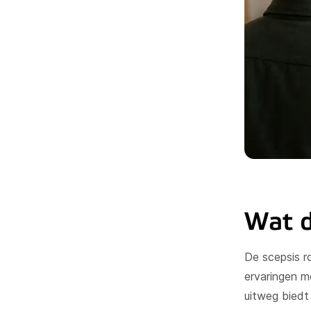
Wat d
De scepsis r
ervaringen me
uitweg biedt 