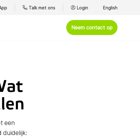
App
Talk met ons
Login
English
Neem contact op
Afhandelen
Omnichannel klantenservice
Kantoortelefonie
Wat
BYOC - Bring Your Own Carrier
llen
WhatsApp
Spelshows
et een
Goede doelen
duidelijk:
Presteren