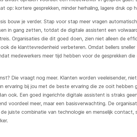
aat op: kortere gesprekken, minder herhaling, lagere druk op 
asis bouw je verder. Stap voor stap meer vragen automatisc
en in gang zetten, totdat de digitale assistent een volwaar
ntreis. Organisaties die dit goed doen, zien niet alleen de effi
r ook de klanttevredenheid verbeteren. Omdat bellers snelle
dat medewerkers meer tijd hebben voor de gesprekken die 
st? Die vraagt nog meer. Klanten worden veeleisender, niet
un ervaring bij jou met de beste ervaring die ze ooit hebben g
dan ook. Een goed ingerichte digitale assistent is straks gee
nd voordeel meer, maar een basisverwachting. De organisati
n de juiste combinatie van technologie en menselijk contact, 
ker.