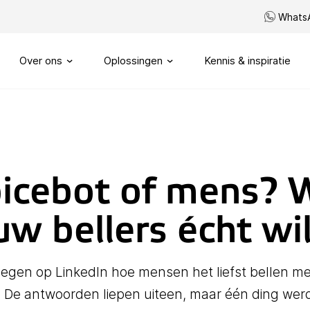
Whats
Over ons
Oplossingen
Kennis & inspiratie
Ons verhaal
Routeren
SIP trunks
Onze visie
Maatwerk telefonie
icebot of mens? 
Onze partners
My Sound of Data portal
uw bellers écht wi
Servicenummers
Capaciteitsmanagement
egen op LinkedIn hoe mensen het liefst bellen m
f. De antwoorden liepen uiteen, maar één ding werd 