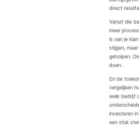
direct result
Vanuit die b
meer process
is van je kla
stijgen, maa
geholpen. Om
doen.
En de toekom
vergelijken h
welk bedrijf 
onderscheide
investeren i
een stuk ster