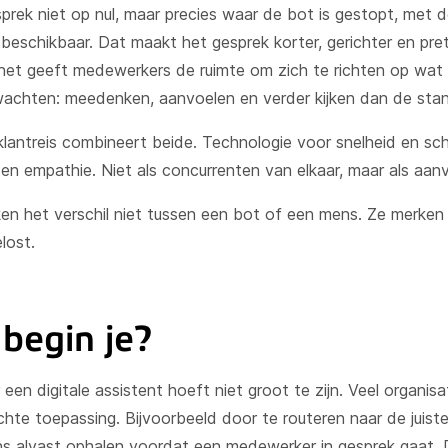
prek niet op nul, maar precies waar de bot is gestopt, met de
 beschikbaar. Dat maakt het gesprek korter, gerichter en pre
 het geeft medewerkers de ruimte om zich te richten op wa
achten: meedenken, aanvoelen en verder kijken dan de sta
klantreis combineert beide. Technologie voor snelheid en sc
en empathie. Niet als concurrenten van elkaar, maar als aanvu
en het verschil niet tussen een bot of een mens. Ze merken 
lost.
begin je?
een digitale assistent hoeft niet groot te zijn. Veel organisa
hte toepassing. Bijvoorbeeld door te routeren naar de juiste
s alvast ophalen voordat een medewerker in gesprek gaat. 