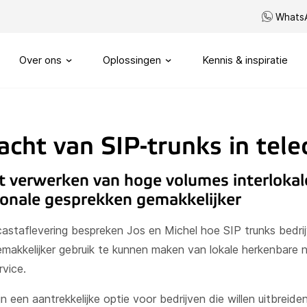
Whats
Over ons
Oplossingen
Kennis & inspiratie
Ons verhaal
Routeren
acht van SIP-trunks in tel
SIP trunks
Onze visie
Maatwerk telefonie
 verwerken van hoge volumes interlokal
ionale gesprekken gemakkelijker
Onze partners
My Sound of Data portal
Servicenummers
astaflevering bespreken Jos en Michel hoe SIP trunks bedri
Capaciteitsmanagement
makkelijker gebruik te kunnen maken van lokale herkenbare
rvice.
jn een aantrekkelijke optie voor bedrijven die willen uitbreide