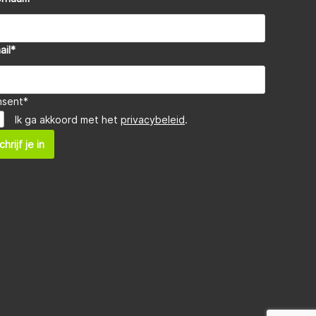
ail
*
nsent
*
Ik ga akkoord met het
privacybeleid
.
chrijf je in