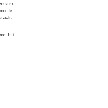
ers kunt
Chat- & Voicebots
komende
erzicht
Slim automatiseren
Inzicht en waarde
 met het