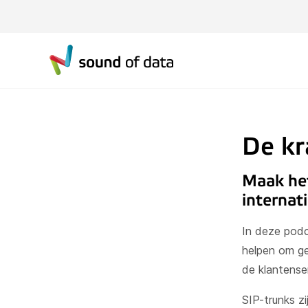
De kr
Maak het
internat
In deze podc
helpen om ge
de klantense
SIP-trunks zi