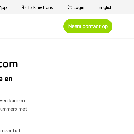
App
Talk met ons
Login
English
Neem contact op
Afhandelen
ecom
Omnichannel klantenservice
Kantoortelefonie
e en
BYOC - Bring Your Own Carrier
WhatsApp
jven kunnen
Spelshows
 nummers met
Goede doelen
n naar het
Presteren