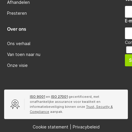
Afhandelen
Presteren
E-m
Over ons
Co
Ons verhaal
Van toen naar nu
S
Onze visie
ISO 9001
en
ISO 27001
gecertificeerd, met
onafhankelijke assurance voor kwaliteit en
informatiebeveiliging binnen onze
Trust, Security &
Compliance
aanpak.
Cookie statement
|
Privacybeleid