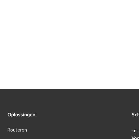
Oplossingen
Sch
Routeren
"
*
"
Vo