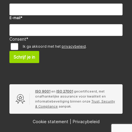
E-mail
*
Consent
*
Ik ga akkoord met het
privacybeleid
.
Schrijf je in
ISO 9001
en
ISO 27001
gecertificeerd, met
onafhankelijke assurance voor kwaliteit en
informatiebeveiliging binnen onze
Trust, Security
& Compliance
aanpak.
Cookie statement
|
Privacybeleid