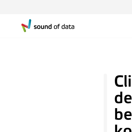
Cl
de
be
ko