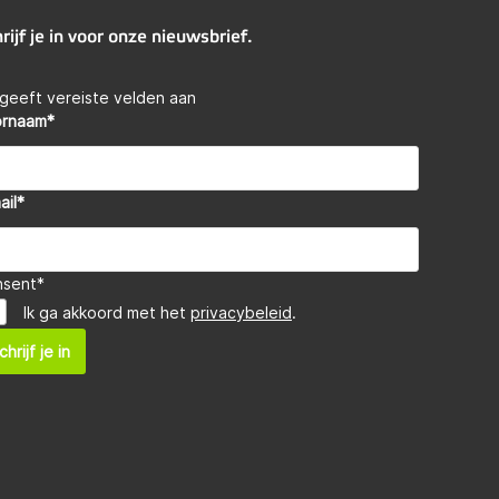
rijf je in voor onze nieuwsbrief.
 geeft vereiste velden aan
ornaam
*
ail
*
nsent
*
Ik ga akkoord met het
privacybeleid
.
chrijf je in