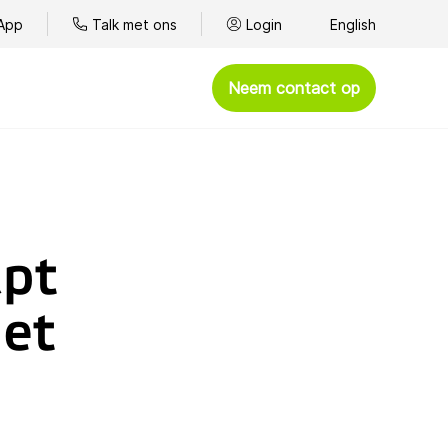
App
Talk met ons
Login
English
Neem contact op
Afhandelen
Omnichannel klantenservice
Kantoortelefonie
lpt
BYOC - Bring Your Own Carrier
met
WhatsApp
Spelshows
Goede doelen
Presteren