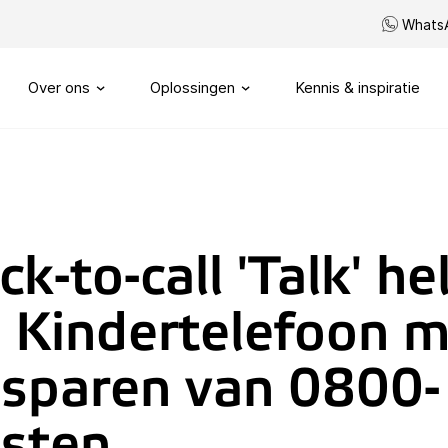
Whats
Over ons
Oplossingen
Kennis & inspiratie
Ons verhaal
Routeren
SIP trunks
Onze visie
Maatwerk telefonie
ick-to-call 'Talk' he
Onze partners
My Sound of Data portal
 Kindertelefoon 
Servicenummers
Capaciteitsmanagement
sparen van 0800-
sten