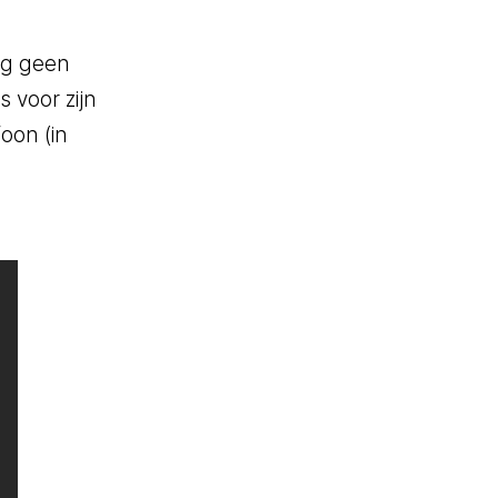
Chat- & Voicebots
ing geen
Slim automatiseren
 voor zijn
Inzicht en waarde
oon (in