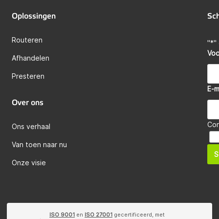
Oplossingen
Sch
Routeren
"
*
"
Vo
Afhandelen
Presteren
E-m
Over ons
Co
Ons verhaal
Van toen naar nu
S
Onze visie
ISO 9001
en
ISO 27001
gecertificeerd, met