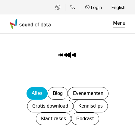
Login
English
Menu
Alles
Blog
Evenementen
Gratis download
Kennisclips
Klant cases
Podcast