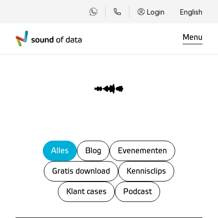
Login
English
Menu
Alles
Blog
Evenementen
Gratis download
Kennisclips
Klant cases
Podcast