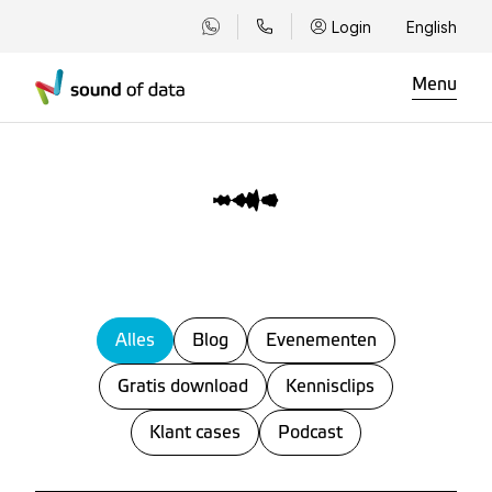
Login
English
Menu
Alles
Blog
Evenementen
Gratis download
Kennisclips
Klant cases
Podcast