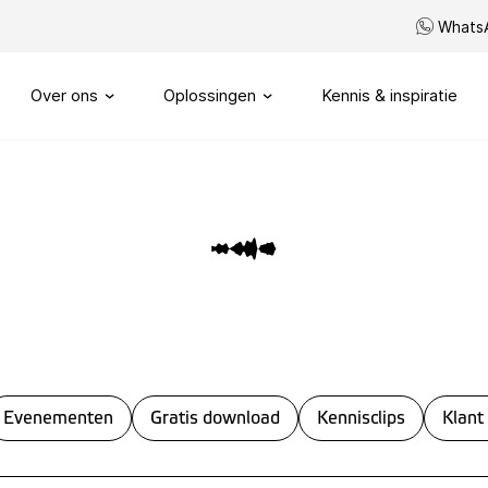
Whats
Over ons
Oplossingen
Kennis & inspiratie
Ons verhaal
Routeren
SIP trunks
Onze visie
Maatwerk telefonie
Onze partners
My Sound of Data portal
Servicenummers
Capaciteitsmanagement
Evenementen
Gratis download
Kennisclips
Klant