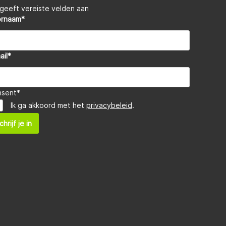
 geeft vereiste velden aan
ornaam
*
ail
*
nsent
*
Ik ga akkoord met het
privacybeleid
.
chrijf je in