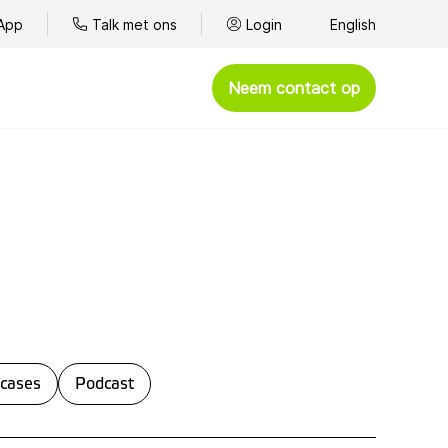
App
Talk met ons
Login
English
Neem contact op
Afhandelen
Omnichannel klantenservice
Kantoortelefonie
BYOC - Bring Your Own Carrier
WhatsApp
Spelshows
 cases
Podcast
Goede doelen
Presteren