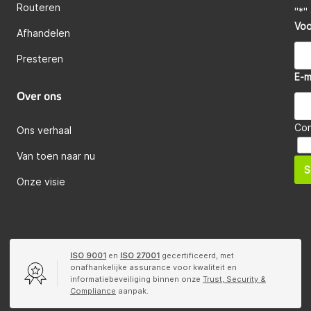
Routeren
"
*
"
Vo
Afhandelen
Presteren
E-m
Over ons
Co
Ons verhaal
Van toen naar nu
S
Onze visie
ISO 9001
en
ISO 27001
gecertificeerd, met
onafhankelijke assurance voor kwaliteit en
informatiebeveiliging binnen onze
Trust, Security &
Compliance
aanpak.