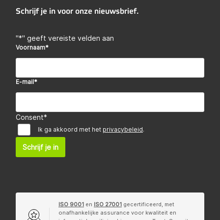
Schrijf je in voor onze nieuwsbrief.
"
*
" geeft vereiste velden aan
Voornaam
*
E-mail
*
Consent
*
Ik ga akkoord met het
privacybeleid
.
Schrijf je in
ISO 9001
en
ISO 27001
gecertificeerd, met
onafhankelijke assurance voor kwaliteit en